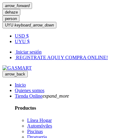
arrow_forward
dehaze
person
UYU
keyboard_arrow_down
USD $
UYU $
Iniciar sesión
REGISTRATE AQUI Y COMPRA ONLINE!
arrow_back
Inicio
Quienes somos
Tienda Online
expand_more
Productos
Línea Hogar
Automóviles
Piscinas
Drogueria