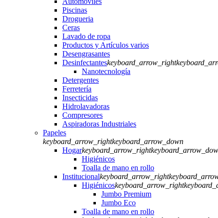
Automóviles
Piscinas
Drogueria
Ceras
Lavado de ropa
Productos y Artículos varios
Desengrasantes
Desinfectantes
keyboard_arrow_right
keyboard_ar
Nanotecnología
Detergentes
Ferretería
Insecticidas
Hidrolavadoras
Compresores
Aspiradoras Industriales
Papeles
keyboard_arrow_right
keyboard_arrow_down
Hogar
keyboard_arrow_right
keyboard_arrow_do
Higiénicos
Toalla de mano en rollo
Institucional
keyboard_arrow_right
keyboard_arro
Higiénicos
keyboard_arrow_right
keyboard_
Jumbo Premium
Jumbo Eco
Toalla de mano en rollo