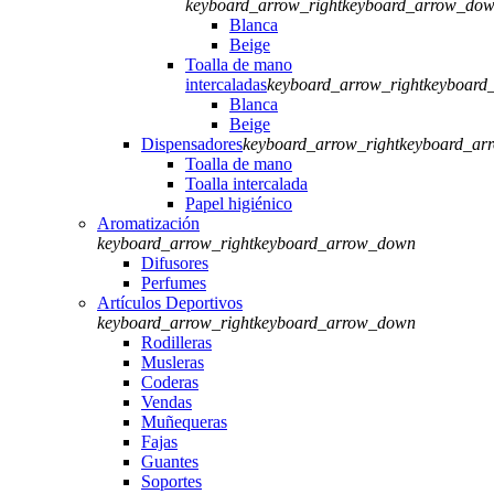
keyboard_arrow_right
keyboard_arrow_do
Blanca
Beige
Toalla de mano
intercaladas
keyboard_arrow_right
keyboard
Blanca
Beige
Dispensadores
keyboard_arrow_right
keyboard_ar
Toalla de mano
Toalla intercalada
Papel higiénico
Aromatización
keyboard_arrow_right
keyboard_arrow_down
Difusores
Perfumes
Artículos Deportivos
keyboard_arrow_right
keyboard_arrow_down
Rodilleras
Musleras
Coderas
Vendas
Muñequeras
Fajas
Guantes
Soportes