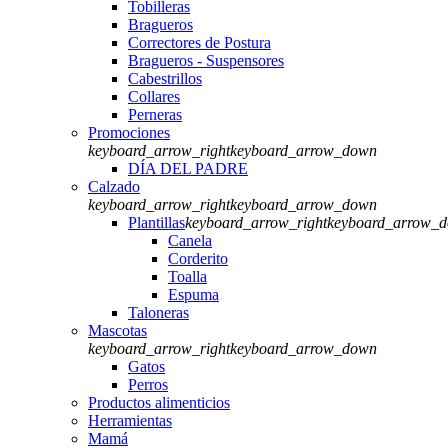
Tobilleras
Bragueros
Correctores de Postura
Bragueros - Suspensores
Cabestrillos
Collares
Perneras
Promociones
keyboard_arrow_right
keyboard_arrow_down
DÍA DEL PADRE
Calzado
keyboard_arrow_right
keyboard_arrow_down
Plantillas
keyboard_arrow_right
keyboard_arrow_
Canela
Corderito
Toalla
Espuma
Taloneras
Mascotas
keyboard_arrow_right
keyboard_arrow_down
Gatos
Perros
Productos alimenticios
Herramientas
Mamá