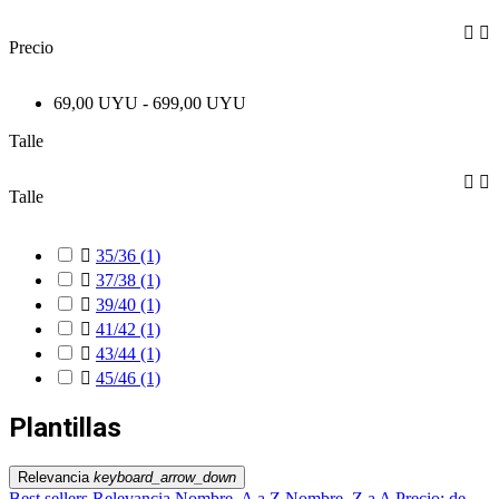


Precio
69,00 UYU - 699,00 UYU
Talle


Talle

35/36
(1)

37/38
(1)

39/40
(1)

41/42
(1)

43/44
(1)

45/46
(1)
Plantillas
Relevancia
keyboard_arrow_down
Best sellers
Relevancia
Nombre, A a Z
Nombre, Z a A
Precio: de