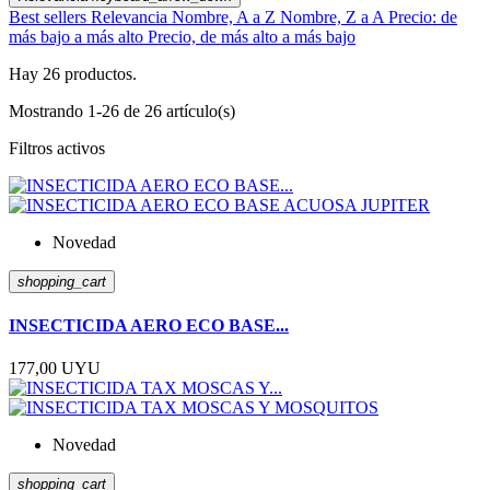
Best sellers
Relevancia
Nombre, A a Z
Nombre, Z a A
Precio: de
más bajo a más alto
Precio, de más alto a más bajo
Hay 26 productos.
Mostrando 1-26 de 26 artículo(s)
Filtros activos
Novedad
shopping_cart
INSECTICIDA AERO ECO BASE...
177,00 UYU
Novedad
shopping_cart