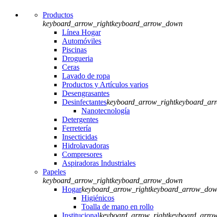
Productos
keyboard_arrow_right
keyboard_arrow_down
Línea Hogar
Automóviles
Piscinas
Drogueria
Ceras
Lavado de ropa
Productos y Artículos varios
Desengrasantes
Desinfectantes
keyboard_arrow_right
keyboard_ar
Nanotecnología
Detergentes
Ferretería
Insecticidas
Hidrolavadoras
Compresores
Aspiradoras Industriales
Papeles
keyboard_arrow_right
keyboard_arrow_down
Hogar
keyboard_arrow_right
keyboard_arrow_do
Higiénicos
Toalla de mano en rollo
Institucional
keyboard_arrow_right
keyboard_arro