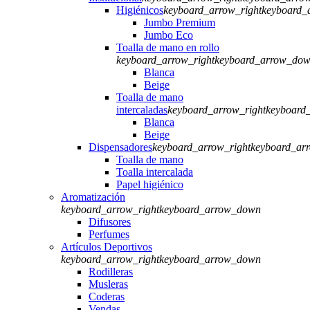
Higiénicos
keyboard_arrow_right
keyboard_
Jumbo Premium
Jumbo Eco
Toalla de mano en rollo
keyboard_arrow_right
keyboard_arrow_do
Blanca
Beige
Toalla de mano
intercaladas
keyboard_arrow_right
keyboard
Blanca
Beige
Dispensadores
keyboard_arrow_right
keyboard_ar
Toalla de mano
Toalla intercalada
Papel higiénico
Aromatización
keyboard_arrow_right
keyboard_arrow_down
Difusores
Perfumes
Artículos Deportivos
keyboard_arrow_right
keyboard_arrow_down
Rodilleras
Musleras
Coderas
Vendas