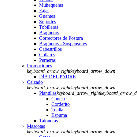
Muñequeras
Fajas
Guantes
Soportes
Tobilleras
Bragueros
Correctores de Postura
Bragueros - Suspensores
Cabestrillos
Collares
Perneras
Promociones
keyboard_arrow_right
keyboard_arrow_down
DÍA DEL PADRE
Calzado
keyboard_arrow_right
keyboard_arrow_down
Plantillas
keyboard_arrow_right
keyboard_arrow_
Canela
Corderito
Toalla
Espuma
Taloneras
Mascotas
keyboard_arrow_right
keyboard_arrow_down