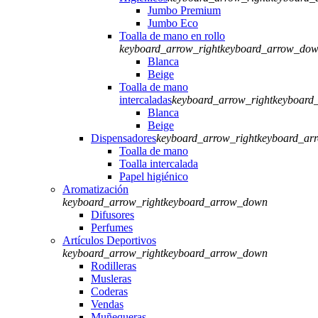
Jumbo Premium
Jumbo Eco
Toalla de mano en rollo
keyboard_arrow_right
keyboard_arrow_do
Blanca
Beige
Toalla de mano
intercaladas
keyboard_arrow_right
keyboard
Blanca
Beige
Dispensadores
keyboard_arrow_right
keyboard_ar
Toalla de mano
Toalla intercalada
Papel higiénico
Aromatización
keyboard_arrow_right
keyboard_arrow_down
Difusores
Perfumes
Artículos Deportivos
keyboard_arrow_right
keyboard_arrow_down
Rodilleras
Musleras
Coderas
Vendas
Muñequeras