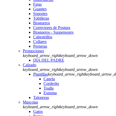
Fajas
Guantes
Soportes
Tobilleras
Bragueros
Correctores de Postura
Bragueros - Suspensores
Cabestrillos
Collares
Perneras
Promociones
keyboard_arrow_right
keyboard_arrow_down
DÍA DEL PADRE
Calzado
keyboard_arrow_right
keyboard_arrow_down
Plantillas
keyboard_arrow_right
keyboard_arrow_
Canela
Corderito
Toalla
Espuma
Taloneras
Mascotas
keyboard_arrow_right
keyboard_arrow_down
Gatos