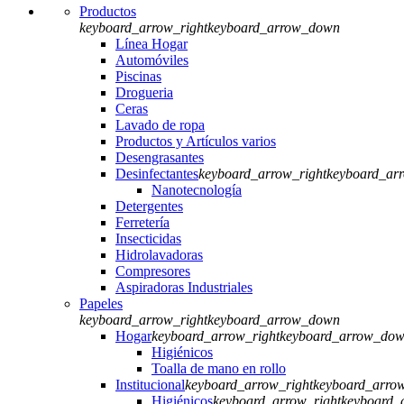
Productos
keyboard_arrow_right
keyboard_arrow_down
Línea Hogar
Automóviles
Piscinas
Drogueria
Ceras
Lavado de ropa
Productos y Artículos varios
Desengrasantes
Desinfectantes
keyboard_arrow_right
keyboard_ar
Nanotecnología
Detergentes
Ferretería
Insecticidas
Hidrolavadoras
Compresores
Aspiradoras Industriales
Papeles
keyboard_arrow_right
keyboard_arrow_down
Hogar
keyboard_arrow_right
keyboard_arrow_do
Higiénicos
Toalla de mano en rollo
Institucional
keyboard_arrow_right
keyboard_arro
Higiénicos
keyboard_arrow_right
keyboard_